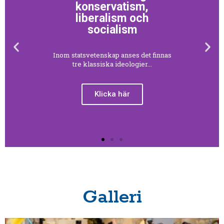
Utvecklingen av
politiska ideologer
Under århundradenas gång har de
politiska ideologierna utvecklats...
Klicka här
Galleri