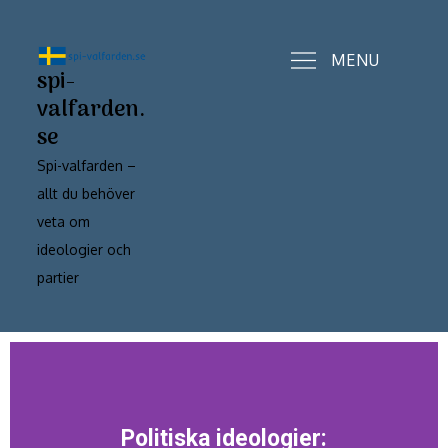
MENU
spi-
valfarden.
se
Spi-valfarden –
allt du behöver
veta om
ideologier och
partier