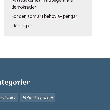
Rättssäkerhet i välfungerande
demokratier
För den som är i behov av pengar
Ideologier
ategorier
eologier
Politiska partier