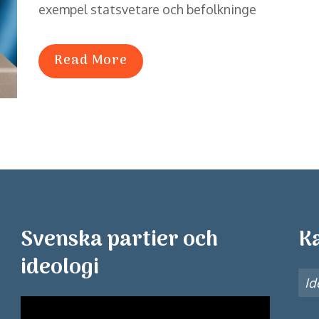
exempel statsvetare och befolkninge
Read More
Svenska partier och
K
ideologi
Id