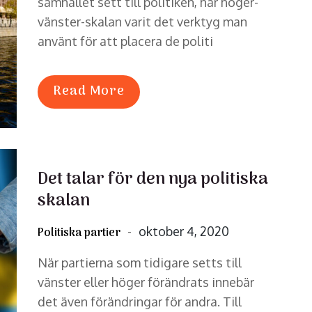
samhället sett till politiken, har höger-
vänster-skalan varit det verktyg man
använt för att placera de politi
Read More
Det talar för den nya politiska
skalan
Posted
oktober 4, 2020
Politiska partier
on
När partierna som tidigare setts till
vänster eller höger förändrats innebär
det även förändringar för andra. Till