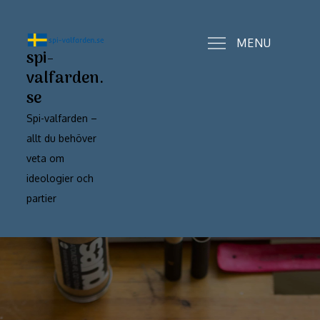
Skip
to
MENU
content
spi-
valfarden.
se
Spi-valfarden –
allt du behöver
veta om
ideologier och
partier