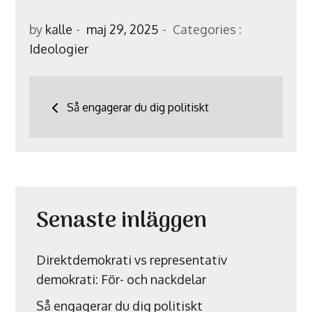
Posted
Categories
by
kalle
maj 29, 2025
Categories :
on
:
Ideologier
Inläggsnavigering
Så engagerar du dig politiskt
Senaste inläggen
Direktdemokrati vs representativ
demokrati: För- och nackdelar
Så engagerar du dig politiskt