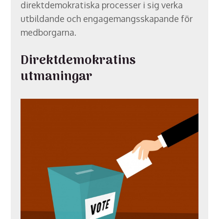
direktdemokratiska processer i sig verka
utbildande och engagemangsskapande för
medborgarna.
Direktdemokratins
utmaningar