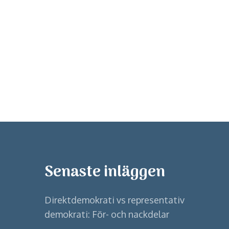
Senaste inläggen
Direktdemokrati vs representativ
demokrati: För- och nackdelar