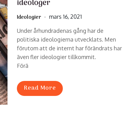
ideologer
Posted
mars 16, 2021
Ideologier
on
Under århundradenas gång har de
politiska ideologierna utvecklats. Men
förutom att de internt har förändrats har
även fler ideologier tillkommit.
Förä
Read More