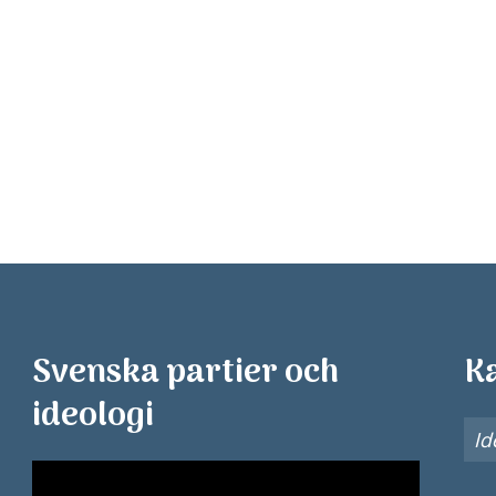
Svenska partier och
K
ideologi
Id