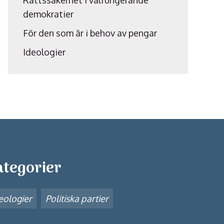
Rättssäkerhet i välfungerande
demokratier
För den som är i behov av pengar
Ideologier
ategorier
eologier
Politiska partier