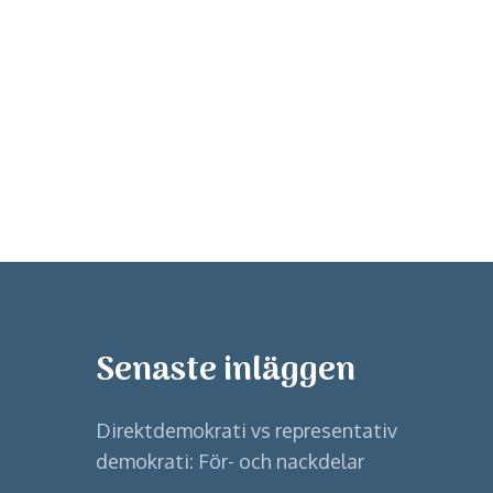
Senaste inläggen
Direktdemokrati vs representativ
demokrati: För- och nackdelar