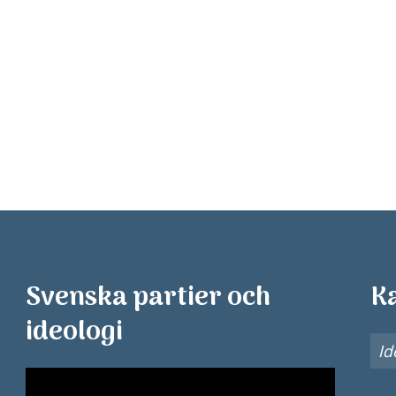
Svenska partier och
K
ideologi
Id