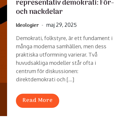
representativ demokrati: För-
och nackdelar
Posted
maj 29, 2025
Ideologier
on
Demokrati, folkstyre, är ett fundament i
många moderna samhällen, men dess
praktiska utformning varierar. Två
huvudsakliga modeller står ofta i
centrum för diskussionen:
direktdemokrati och […]
Read More