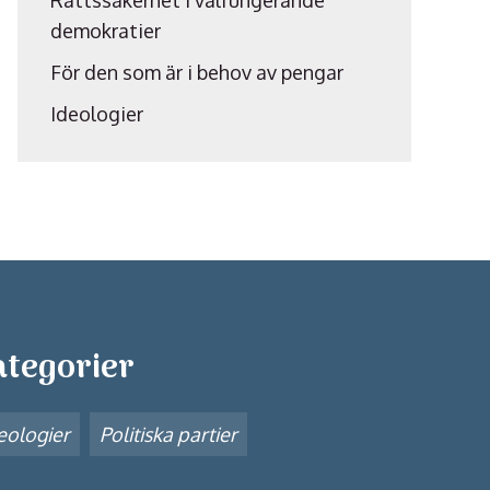
Rättssäkerhet i välfungerande
demokratier
För den som är i behov av pengar
Ideologier
ategorier
eologier
Politiska partier