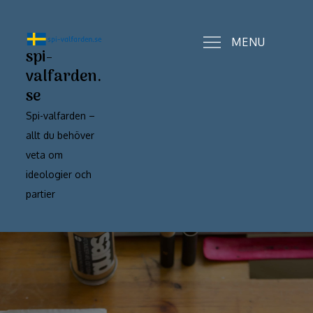
Skip
to
MENU
content
spi-
valfarden.
se
Spi-valfarden –
allt du behöver
veta om
ideologier och
partier