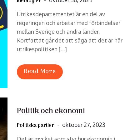
oktober 30, 2023
Ideologier
on
Utrikesdepartementet är en del av
regeringen och arbetar med förbindelser
mellan Sverige och andra länder.
Kortfattat går det att säga att det är här
utrikespolitiken […]
Read More
Politik och ekonomi
Posted
oktober 27, 2023
Politiska partier
on
Det är mycket som styr hur ekonomin i