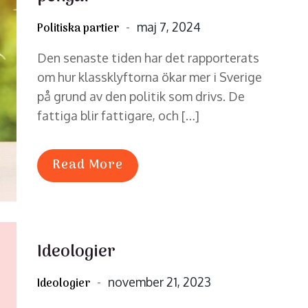
Posted
maj 7, 2024
Politiska partier
on
Den senaste tiden har det rapporterats
om hur klassklyftorna ökar mer i Sverige
på grund av den politik som drivs. De
fattiga blir fattigare, och […]
Read More
Ideologier
Posted
november 21, 2023
Ideologier
on