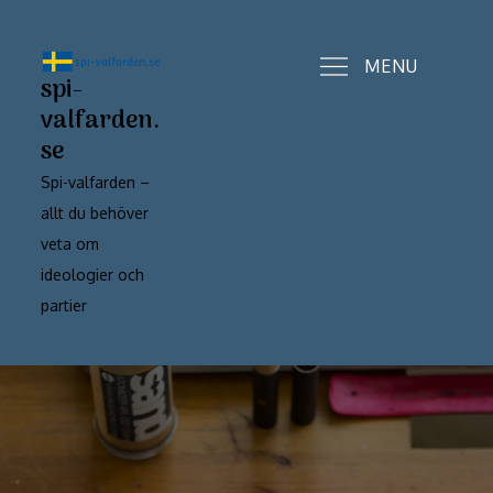
Skip
to
MENU
content
spi-
valfarden.
se
Spi-valfarden –
allt du behöver
veta om
ideologier och
partier