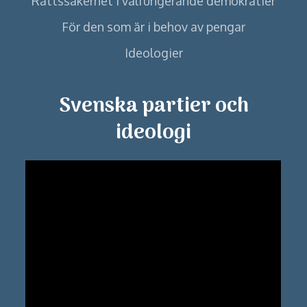
Rättssäkerhet i välfungerande demokratier
För den som är i behov av pengar
Ideologier
Svenska partier och
ideologi