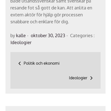
både utlandssvenskar samt svenskar på
resande fot så gott de kan. Att anlita en
extern aktör för hjälp gör processen
snabbare och enklare för dig.
Posted
Categories
by
kalle
oktober 30, 2023
Categories :
on
:
Ideologier
Inläggsnavigering
Politik och ekonomi
Ideologier